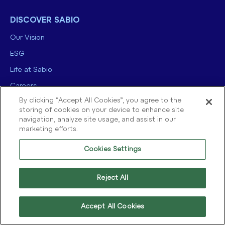
DISCOVER SABIO
Our Vision
ESG
Life at Sabio
Careers
By clicking “Accept All Cookies”, you agree to the
News
storing of cookies on your device to enhance site
Events
navigation, analyze site usage, and assist in our
marketing efforts.
Contact us
Cookies Settings
Reject All
Accept All Cookies
© 2025 Sabio Group. All Rights Reserved.
Privacy Policy
|
Security
|
Terms of use
|
Legal
|
Cookie Policy