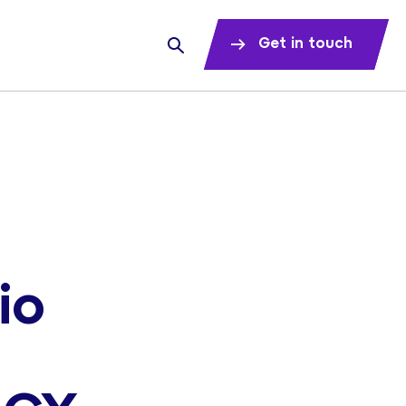
Get in touch
io