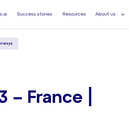
o.ai
Success stories
Resources
About us
enesys
 – France |