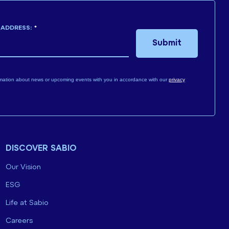
 ADDRESS:
*
Submit
mation about news or upcoming events with you in accordance with our
privacy
DISCOVER SABIO
Our Vision
ESG
Life at Sabio
Careers