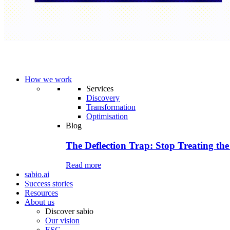
How we work
Services
Discovery
Transformation
Optimisation
Blog
The Deflection Trap: Stop Treating the
Read more
sabio.ai
Success stories
Resources
About us
Discover sabio
Our vision
ESG