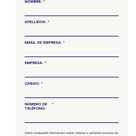
NOMBRE:
*
APELLIDOS:
*
EMAIL DE EMPRESA:
*
EMPRESA:
*
CARGO:
*
NÚMERO DE
*
TELÉFONO:
Sabio compartirá información sobre noticias o próximos eventos de