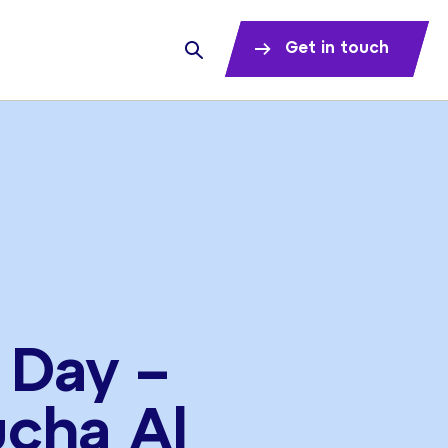
Get in touch
 Day –
ucha Al