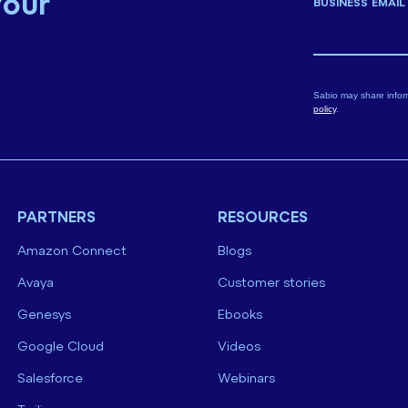
Your
BUSINESS EMAIL
Sabio may share infor
policy
.
PARTNERS
RESOURCES
Amazon Connect
Blogs
Avaya
Customer stories
Genesys
Ebooks
Google Cloud
Videos
Salesforce
Webinars