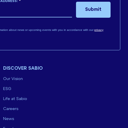
 ADDRESS:
*
Submit
mation about news or upcoming events with you in accordance with our
privacy
DISCOVER SABIO
Our Vision
ESG
Life at Sabio
Careers
News