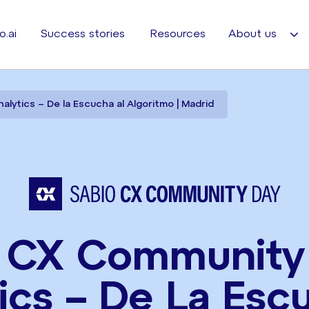
o.ai
Success stories
Resources
About us
lytics – De la Escucha al Algoritmo | Madrid
 CX Community
ics – De La Esc