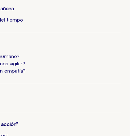
mañana
 del tiempo
a humano?
os vigilar?
on empatía?
 acción”
real