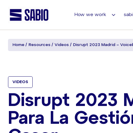
How we work
sabi
Home
Resources
Videos
Disrupt 2023 Madrid – Voice
VIDEOS
Disrupt 2023 
Para La Gestió