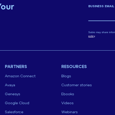
Your
BUSINESS EMAIL
Sabio may share infor
policy
.
PARTNERS
RESOURCES
Amazon Connect
Blogs
Avaya
Customer stories
Genesys
Ebooks
Google Cloud
Videos
Salesforce
Webinars