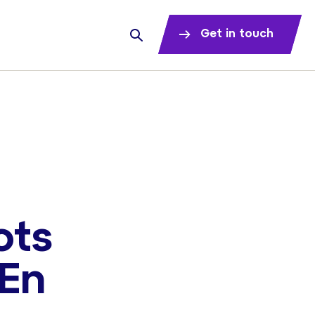
Get in touch
ots
 En