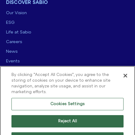
DISCOVER SABIO
Our Vision
ESG
Life at Sabio
Careers
News
Events
Contact us
By clicking “Accept All Cookies”, you agree to the
storing of cookies on your device to enhance site
navigation, analyze site usage, and assist in our
marketing efforts.
Cookies Settings
© 2025 Sabio Group. All Rights Reserved.
Privacy Policy
|
Security
|
Reject All
Terms of use
|
Legal
|
Cookie Policy