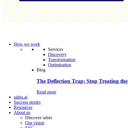
How we work
Services
Discovery
Transformation
Optimisation
Blog
The Deflection Trap: Stop Treating the
Read more
sabio.ai
Success stories
Resources
About us
Discover sabio
Our vision
ESG