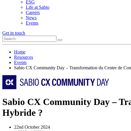
ESG
Life at Sabio
Careers
News
Events
Get in touch
Home
Resources
Events
Sabio CX Community Day – Transformation du Centre de Con
Sabio CX Community Day – Tra
Hybride ?
22nd October 2024