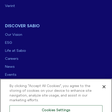
Verint
DISCOVER SABIO
Our Vision
ESG
Life at Sabio
Careers
News
Events
Contact us
By clicking “Accept All Cookies”, you agree to the
storing of cookies on your device to enhance site
navigation, analyze site usage, and assist in our
marketing efforts.
Cookies Settings