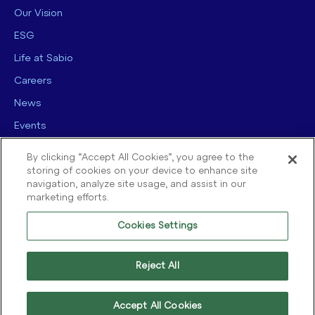
Our Vision
ESG
Life at Sabio
Careers
News
Events
Contact us
By clicking “Accept All Cookies”, you agree to the
storing of cookies on your device to enhance site
navigation, analyze site usage, and assist in our
marketing efforts.
Cookies Settings
© 2025 Sabio Group. All Rights Reserved.
Privacy Policy
|
Security
|
Reject All
Terms of use
|
Legal
|
Cookie Policy
Accept All Cookies