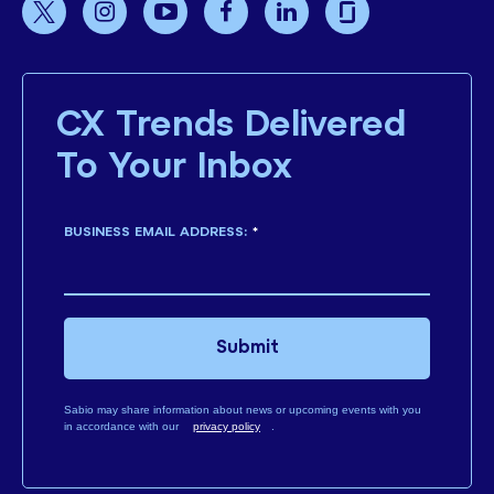
CX Trends Delivered
To Your Inbox
BUSINESS EMAIL ADDRESS:
*
Submit
Sabio may share information about news or upcoming events with you
in accordance with our
privacy policy
.